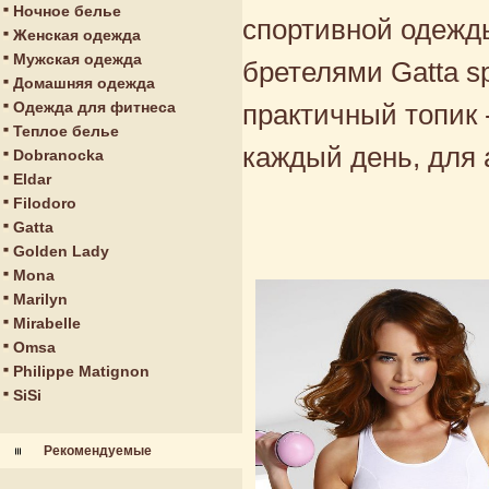
Ночное белье
спортивной одежды
Женская одежда
Мужская одежда
бретелями Gatta s
Домашняя одежда
Одежда для фитнеса
практичный топик 
Теплое белье
каждый день, для 
Dobranocka
Eldar
Filodoro
Gatta
Golden Lady
Mona
Marilyn
Mirabelle
Omsa
Philippe Matignon
SiSi
Рекомендуемые