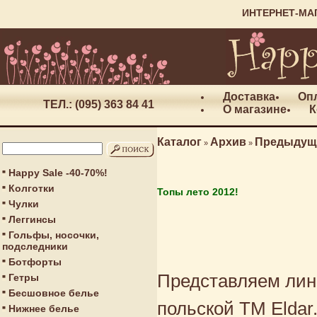
ИНТЕРНЕТ-МА
Доставка
Оп
ТЕЛ.: (095) 363 84 41
О магазине
К
Каталог
Архив
Предыдущ
»
»
Happy Sale -40-70%!
Колготки
Топы лето 2012!
Чулки
Леггинсы
Гольфы, носочки,
подследники
Ботфорты
Представляем лине
Гетры
Бесшовное белье
польской ТМ Eldar
Нижнее белье