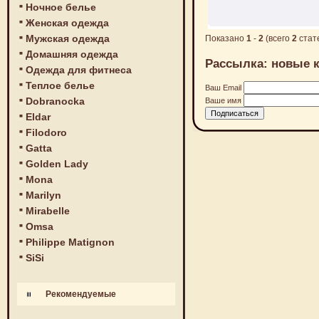
Ночное белье
Женская одежда
Мужская одежда
Показано
1
-
2
(всего
2
стат
Домашняя одежда
Рассылка: новые к
Одежда для фитнеса
Теплое белье
Ваш Email
Dobranocka
Ваше имя
Eldar
Filodoro
Gatta
Golden Lady
Mona
Marilyn
Mirabelle
Omsa
Philippe Matignon
SiSi
Рекомендуемые