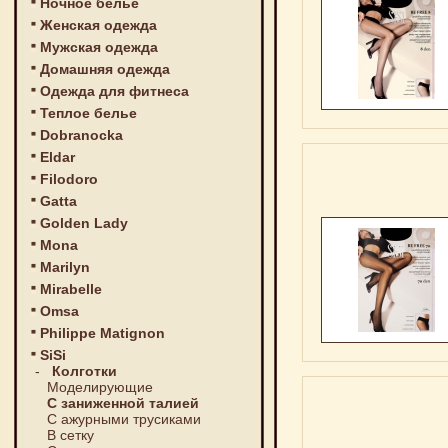
Ночное белье
Женская одежда
Мужская одежда
Домашняя одежда
Одежда для фитнеса
Теплое белье
Dobranocka
Eldar
Filodoro
Gatta
Golden Lady
Mona
Marilyn
Mirabelle
Omsa
Philippe Matignon
SiSi
-
Колготки
Моделирующие
С заниженной талией
С ажурными трусиками
В сетку