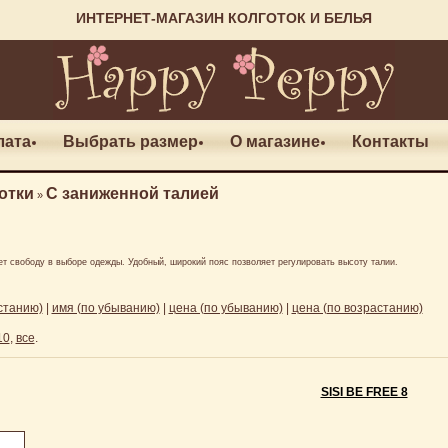
ИНТЕРНЕТ-МАГАЗИН КОЛГОТОК И БЕЛЬЯ
лата
Выбрать размер
О магазине
Контакты
отки
С заниженной талией
»
яет свободу в выборе одежды. Удобный, широкий пояс позволяет регулировать высоту талии.
станию)
|
имя (по убыванию)
|
цена (по убыванию)
|
цена (по возрастанию)
10
,
все
.
SISI BE FREE 8