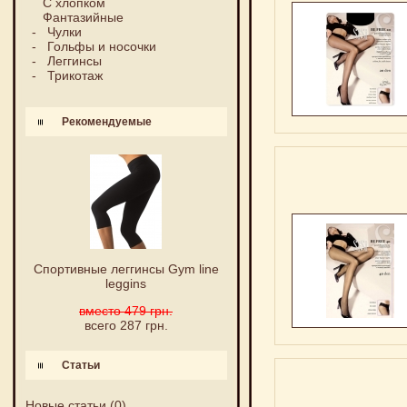
С хлопком
Фантазийные
-
Чулки
-
Гольфы и носочки
-
Леггинсы
-
Трикотаж
Рекомендуемые
Спортивные леггинсы Gym line
leggins
вместо 479 грн.
всего 287 грн.
Статьи
Новые статьи
(0)