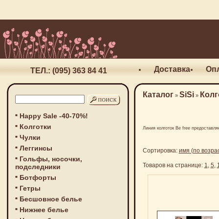
Доставка
Оп
ТЕЛ.: (095) 363 84 41
Каталог
SiSi
Колг
»
»
Happy Sale -40-70%!
Колготки
Линия колготок Be free предоставл
Чулки
Леггинсы
Сортировка:
имя (по возра
Гольфы, носочки,
Товаров на странице:
1
,
5
,
подследники
Ботфорты
Гетры
Бесшовное белье
Нижнее белье