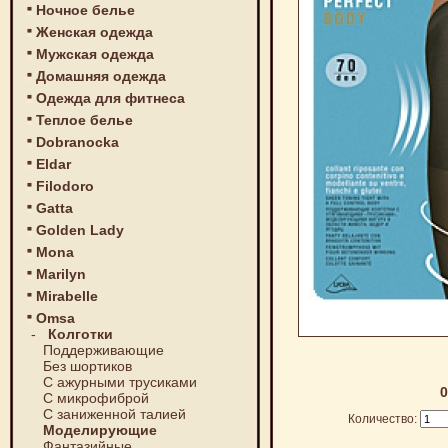
Ночное белье
Женская одежда
Мужская одежда
Домашняя одежда
Одежда для фитнеса
Теплое белье
Dobranocka
Eldar
Filodoro
Gatta
Golden Lady
Mona
Marilyn
Mirabelle
Omsa
-
Колготки
Поддерживающие
Без шортиков
С ажурными трусиками
0
С микрофиброй
С заниженной талией
Количество:
Моделирующие
Фантазийные