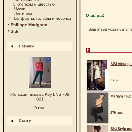
С хлопком и шерстью
-
Чулки
-
Леггинсы
Отзывы:
-
Ботфорты, гольфы и носочки
Philippe Matignon
Ваш отзыв может быть п
SiSi
Новинки
SiSi Vintage 
0 грн.
Женская пижама Key LNS 708
Marilyn Touc
B21
0 грн.
279 грн.
Статьи
Sisi Style m