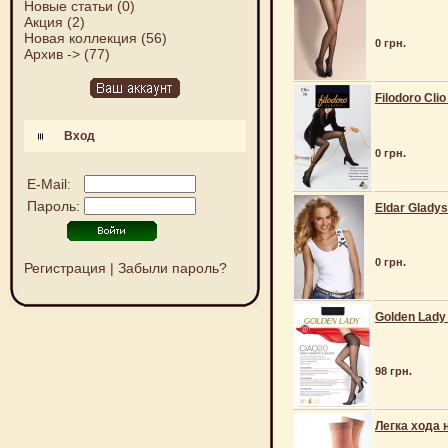
Новые статьи
(0)
Акция
(2)
Новая коллекция
(56)
0 грн.
Архив ->
(77)
Filodoro Clio
Вход
0 грн.
E-Mail:
Пароль:
Eldar Gladys
0 грн.
Регистрация
|
Забыли пароль?
Golden Lady
98 грн.
Легка хода 