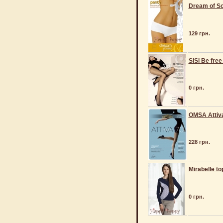
Dream of So
129 грн.
SiSi Be free
0 грн.
OMSA Attiv
228 грн.
Mirabelle to
0 грн.