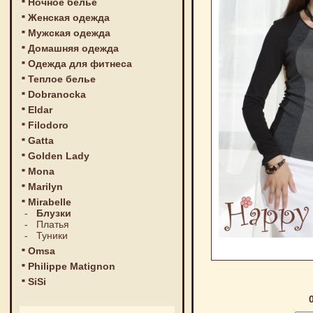
Ночное белье
Женская одежда
Мужская одежда
Домашняя одежда
Одежда для фитнеса
Теплое белье
Dobranocka
Eldar
Filodoro
Gatta
Golden Lady
Mona
Marilyn
Mirabelle
-
Блузки
-
Платья
-
Туники
Omsa
Philippe Matignon
SiSi
0