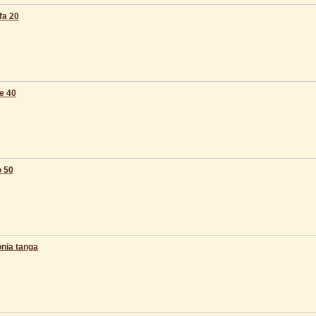
fa 20
e 40
o 50
nia tanga