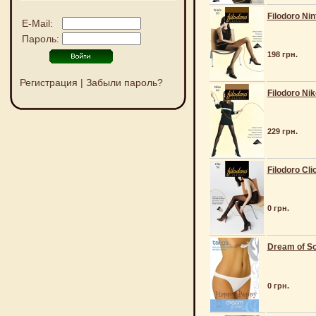
Filodoro Nin
E-Mail:
Пароль:
198 грн.
Регистрация
|
Забыли пароль?
Filodoro Nik
229 грн.
Filodoro Cli
0 грн.
Dream of So
0 грн.