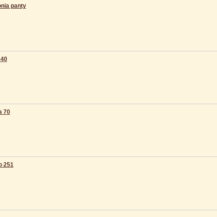
nia panty
 40
a 70
p 251