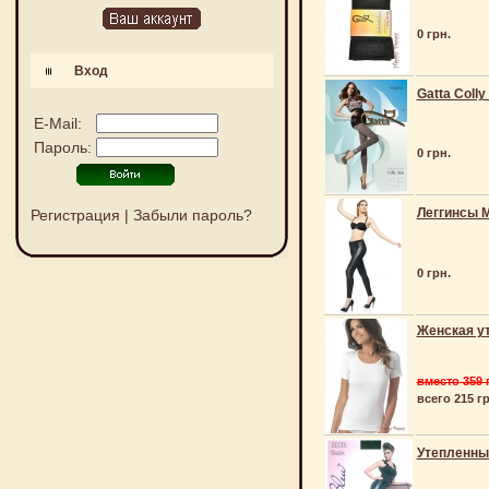
0 грн.
Вход
Gatta Colly
E-Mail:
Пароль:
0 грн.
Леггинсы Ma
Регистрация
|
Забыли пароль?
0 грн.
Женская ут
вместо 359 
всего 215 гр
Утепленные