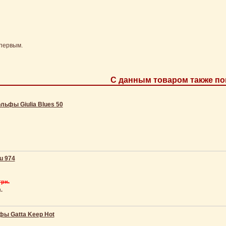
первым.
С данным товаром также по
льфы Giulia Blues 50
u 974
грн.
.
фы Gatta Keep Hot