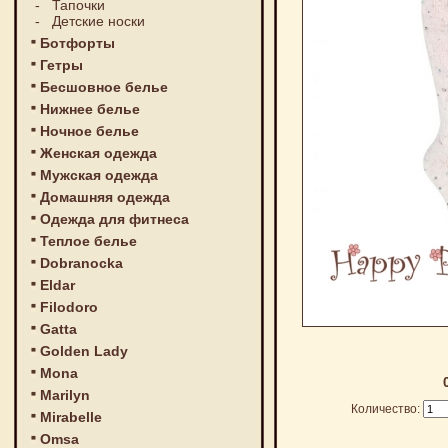
-
Тапочки
-
Детские носки
Ботфорты
Гетры
Бесшовное белье
Нижнее белье
Ночное белье
Женская одежда
Мужская одежда
Домашняя одежда
Одежда для фитнеса
Теплое белье
Dobranocka
Eldar
Filodoro
Gatta
Golden Lady
Mona
Marilyn
Количество:
Mirabelle
Omsa