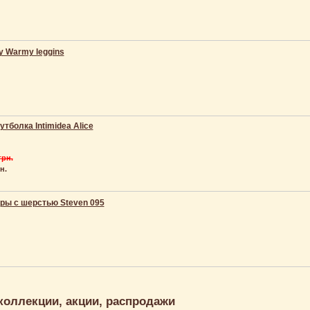
y Warmy leggins
тболка Intimidea Alice
грн.
н.
ры с шерстью Steven 095
коллекции, акции, распродажи