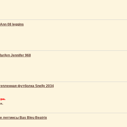
 Ann 08 leggins
rilyn Jennifer 968
епленная футболка Snelly 2034
грн.
н.
 леггинсы Bas Bleu Beatrix