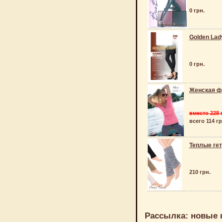
0 грн.
Golden Lad
0 грн.
Женская фу
вместо 228 
всего 114 гр
Теплые гет
210 грн.
Рассылка: новые 