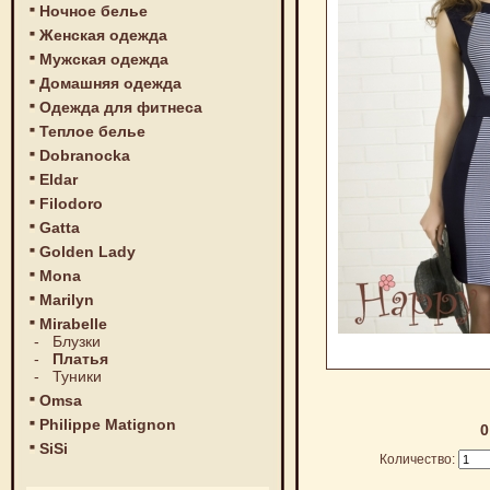
Ночное белье
Женская одежда
Мужская одежда
Домашняя одежда
Одежда для фитнеса
Теплое белье
Dobranocka
Eldar
Filodoro
Gatta
Golden Lady
Mona
Marilyn
Mirabelle
-
Блузки
-
Платья
-
Туники
Omsa
Philippe Matignon
0
SiSi
Количество: