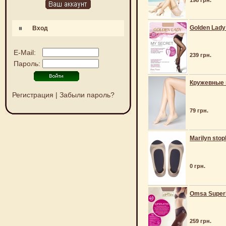
198 грн.
Golden Lady
Вход
E-Mail:
239 грн.
Пароль:
Кружевные 
Регистрация
|
Забыли пароль?
79 грн.
Marilyn stop
0 грн.
Omsa Superl
259 грн.