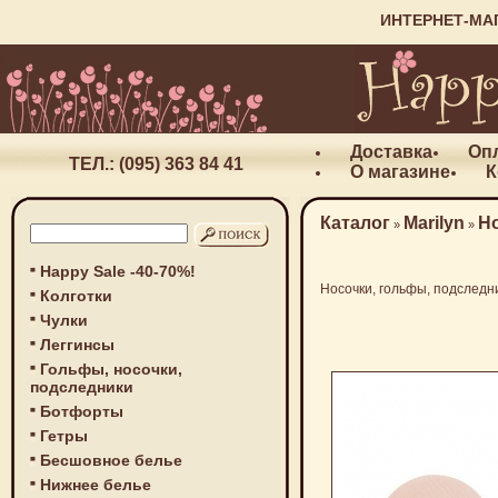
ИНТЕРНЕТ-МА
Доставка
Оп
ТЕЛ.: (095) 363 84 41
О магазине
К
Каталог
Marilyn
Н
»
»
Happy Sale -40-70%!
Носочки, гольфы, подследн
Колготки
Чулки
Леггинсы
Гольфы, носочки,
подследники
Ботфорты
Гетры
Бесшовное белье
Нижнее белье