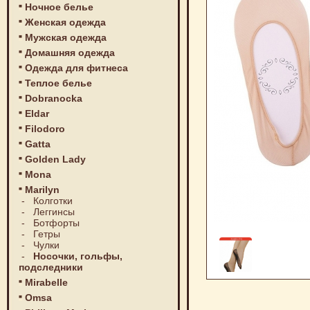
Ночное белье
Женская одежда
Мужская одежда
Домашняя одежда
Одежда для фитнеса
Теплое белье
Dobranocka
Eldar
Filodoro
Gatta
Golden Lady
Mona
Marilyn
-
Колготки
-
Леггинсы
-
Ботфорты
-
Гетры
-
Чулки
-
Носочки, гольфы,
подследники
Mirabelle
Omsa