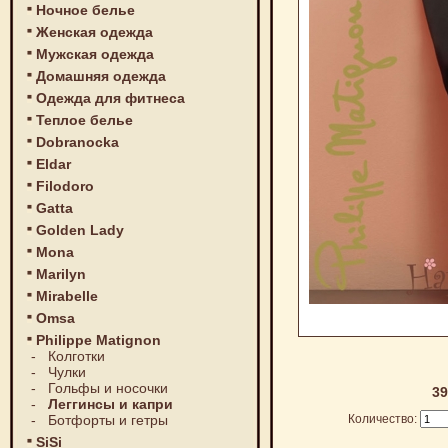
Ночное белье
Женская одежда
Мужская одежда
Домашняя одежда
Одежда для фитнеса
Теплое белье
Dobranocka
Eldar
Filodoro
Gatta
Golden Lady
Mona
Marilyn
Mirabelle
Omsa
Philippe Matignon
-
Колготки
-
Чулки
-
Гольфы и носочки
39
-
Леггинсы и капри
-
Ботфорты и гетры
Количество:
SiSi