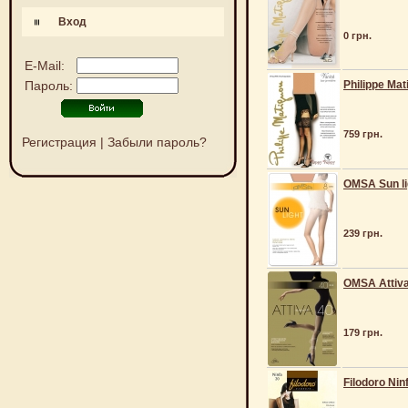
Вход
0 грн.
E-Mail:
Пароль:
Philippe Mat
759 грн.
Регистрация
|
Забыли пароль?
OMSA Sun li
239 грн.
OMSA Attiva
179 грн.
Filodoro Nin