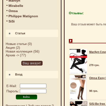
Marilyn
Mirabelle
Omsa
Отзывы:
Philippe Matignon
SiSi
Ваш отзыв может быть п
Статьи
Новые статьи
(0)
Акция
(2)
Новая коллекция
(56)
Marilyn Cov
Архив ->
(77)
279 грн.
Вход
Omsa Easy 
E-Mail:
Пароль:
98 грн.
SiSi Be free
Регистрация
|
Забыли пароль?