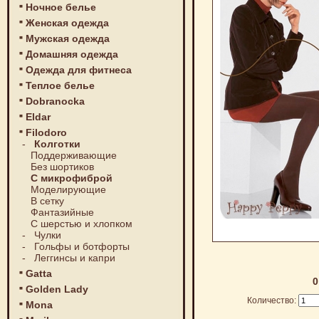
Ночное белье
Женская одежда
Мужская одежда
Домашняя одежда
Одежда для фитнеса
Теплое белье
Dobranocka
Eldar
Filodoro
-
Колготки
Поддерживающие
Без шортиков
С микрофиброй
Моделирующие
В сетку
Фантазийные
С шерстью и хлопком
-
Чулки
-
Гольфы и ботфорты
-
Леггинсы и капри
Gatta
0
Golden Lady
Количество:
Mona