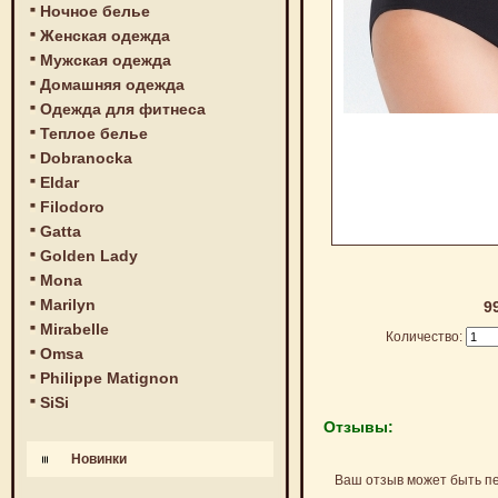
Ночное белье
Женская одежда
Мужская одежда
Домашняя одежда
Одежда для фитнеса
Теплое белье
Dobranocka
Eldar
Filodoro
Gatta
Golden Lady
Mona
Marilyn
9
Mirabelle
Количество:
Omsa
Philippe Matignon
SiSi
Отзывы:
Новинки
Ваш отзыв может быть п