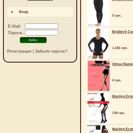
Вход
0 грн.
E-Mail:
Brubeck Com
Пароль:
1.192 грн.
Регистрация
|
Забыли пароль?
Omsa Nuovo
0 грн.
Marilyn Erot
139 грн.
Marilyn Erot