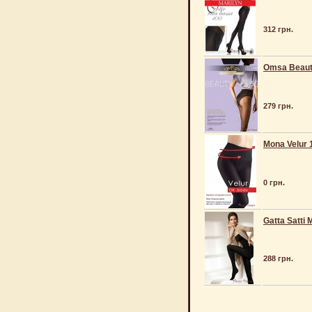
312 грн.
Omsa Beaut
279 грн.
Mona Velur 
0 грн.
Gatta Satti 
288 грн.