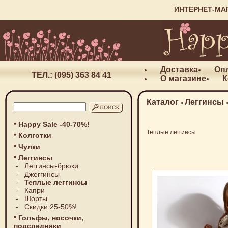
ИНТЕРНЕТ-МА
Доставка
Оп
ТЕЛ.: (095) 363 84 41
О магазине
К
Каталог
Леггинсы
»
Happy Sale -40-70%!
Теплые леггинсы
Колготки
Чулки
Леггинсы
-
Леггинсы-брюки
-
Джеггинсы
-
Теплые леггинсы
-
Капри
-
Шорты
-
Скидки 25-50%!
Гольфы, носочки,
подследники