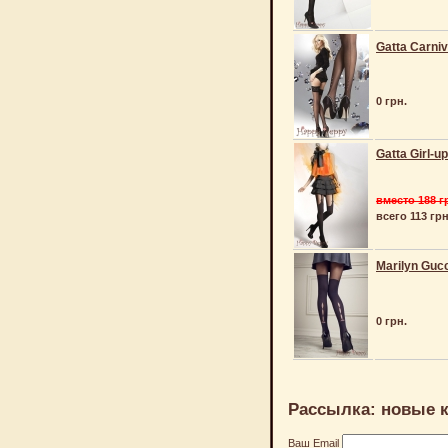
Gatta Carniv
0 грн.
Gatta Girl-u
вместо 188 г
всего 113 грн
Marilyn Guc
0 грн.
Рассылка: новые к
Ваш Email