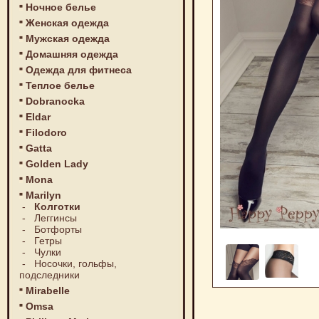
Ночное белье
Женская одежда
Мужская одежда
Домашняя одежда
Одежда для фитнеса
Теплое белье
Dobranocka
Eldar
Filodoro
Gatta
Golden Lady
Mona
Marilyn
-
Колготки
-
Леггинсы
-
Ботфорты
-
Гетры
-
Чулки
-
Носочки, гольфы,
подследники
Mirabelle
Omsa