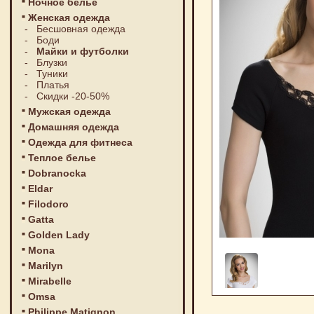
Ночное белье
Женская одежда
-
Бесшовная одежда
-
Боди
-
Майки и футболки
-
Блузки
-
Туники
-
Платья
-
Скидки -20-50%
Мужская одежда
Домашняя одежда
Одежда для фитнеса
Теплое белье
Dobranocka
Eldar
Filodoro
Gatta
Golden Lady
Mona
Marilyn
Mirabelle
Omsa
Philippe Matignon