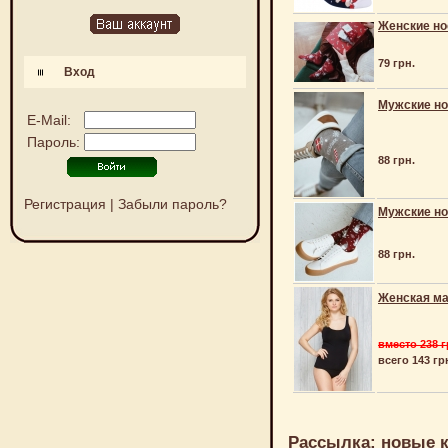
Женские но
79 грн.
Вход
Мужские но
E-Mail:
Пароль:
88 грн.
Регистрация
|
Забыли пароль?
Мужские но
88 грн.
Женская май
вместо 238 г
всего 143 гр
Рассылка: новые к