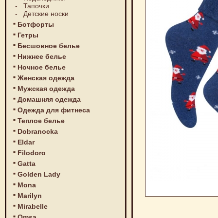
-
Тапочки
-
Детские носки
Ботфорты
Гетры
Бесшовное белье
Нижнее белье
Ночное белье
Женская одежда
Мужская одежда
Домашняя одежда
Одежда для фитнеса
Теплое белье
Dobranocka
Eldar
Filodoro
Gatta
Golden Lady
Mona
Marilyn
Mirabelle
Omsa