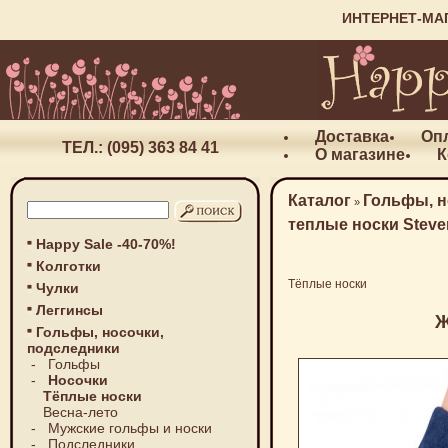
ИНТЕРНЕТ-МА
Доставка
Оп
ТЕЛ.: (095) 363 84 41
О магазине
К
Каталог
Гольфы, н
»
теплые носки Steven
Happy Sale -40-70%!
Колготки
Тёплые носки
Чулки
Леггинсы
Ж
Гольфы, носочки,
подследники
-
Гольфы
-
Носочки
Тёплые носки
Весна-лето
-
Мужские гольфы и носки
-
Подследники