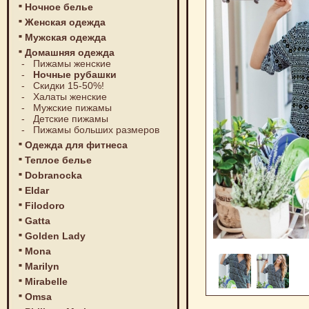
Ночное белье
Женская одежда
Мужская одежда
Домашняя одежда
-
Пижамы женские
-
Ночные рубашки
-
Скидки 15-50%!
-
Халаты женские
-
Мужские пижамы
-
Детские пижамы
-
Пижамы больших размеров
Одежда для фитнеса
Теплое белье
Dobranocka
Eldar
Filodoro
Gatta
Golden Lady
Mona
Marilyn
Mirabelle
Omsa