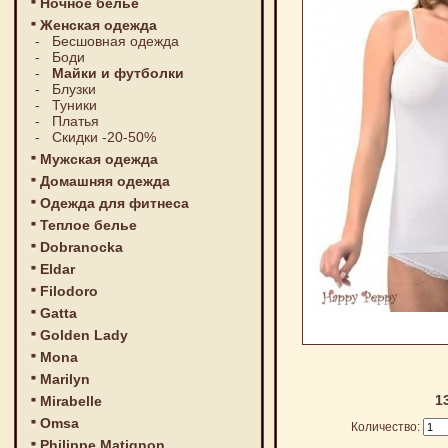
Ночное белье
Женская одежда
-
Бесшовная одежда
-
Боди
-
Майки и футболки
-
Блузки
-
Туники
-
Платья
-
Скидки -20-50%
Мужская одежда
Домашняя одежда
Одежда для фитнеса
Теплое белье
Dobranocka
Eldar
Filodoro
Gatta
Golden Lady
Mona
Marilyn
1
Mirabelle
Omsa
Количество:
Philippe Matignon