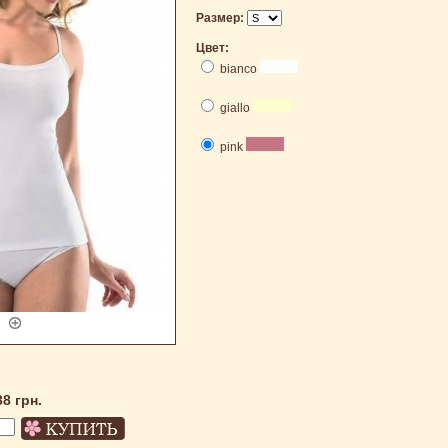
Размер:
Цвет:
bianco
giallo
pink
38 грн.