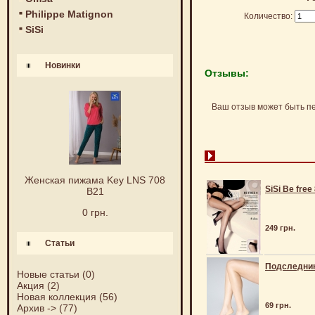
Philippe Matignon
Количество:
SiSi
Новинки
Отзывы:
Ваш отзыв может быть п
Женская пижама Key LNS 708
SiSi Be free
B21
0 грн.
249 грн.
Статьи
Подследники
Новые статьи
(0)
Акция
(2)
Новая коллекция
(56)
69 грн.
Архив ->
(77)