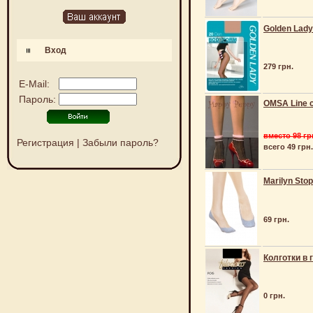
Golden Lady
Вход
279 грн.
E-Mail:
Пароль:
OMSA Line c
вместо 98 гр
Регистрация
|
Забыли пароль?
всего 49 грн.
Marilyn Stop
69 грн.
Колготки в 
0 грн.