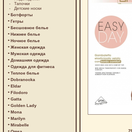
-
Тапочки
-
Детские носки
Ботфорты
Гетры
Бесшовное белье
Нижнее белье
Ночное белье
Женская одежда
Мужская одежда
Домашняя одежда
Одежда для фитнеса
Теплое белье
Dobranocka
Eldar
Filodoro
Gatta
Golden Lady
Mona
Marilyn
Mirabelle
7
Omsa