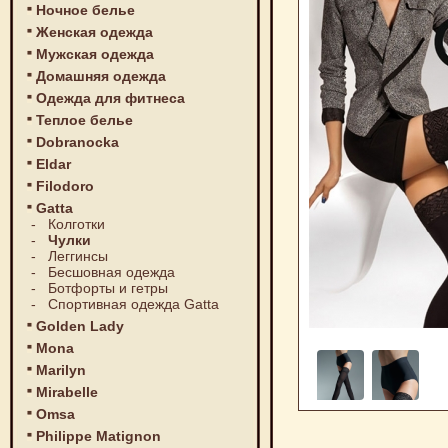
Ночное белье
Женская одежда
Мужская одежда
Домашняя одежда
Одежда для фитнеса
Теплое белье
Dobranocka
Eldar
Filodoro
Gatta
-
Колготки
-
Чулки
-
Леггинсы
-
Бесшовная одежда
-
Ботфорты и гетры
-
Спортивная одежда Gatta
Golden Lady
Mona
Marilyn
Mirabelle
Omsa
Philippe Matignon