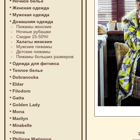
Ночное белье
Женская одежда
Мужская одежда
Домашняя одежда
-
Пижамы женские
-
Ночные рубашки
-
Скидки 15-50%!
-
Халаты женские
-
Мужские пижамы
-
Детские пижамы
-
Пижамы больших размеров
Одежда для фитнеса
Теплое белье
Dobranocka
Eldar
Filodoro
Gatta
Golden Lady
Mona
Marilyn
Mirabelle
Omsa
Philippe Matignon