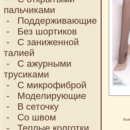
пальчиками
-
Поддерживающие
-
Без шортиков
-
С заниженной
талией
-
С ажурными
трусиками
-
С микрофиброй
-
Моделирующие
-
В сеточку
-
Со швом
Кол
-
Теплые колготки