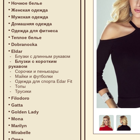
Ночное белье
Женская одежда
Мужская одежда
Домашняя одежда
Одежда для фитнеса
Теплое белье
Dobranocka
Eldar
-
Блузки с длинным рукавом
-
Блузки с коротким
рукавом
-
Сорочки и пеньюары
-
Майки и футболки
-
Одежда для спорта Edar Fit
-
Топы
-
Трусики
Filodoro
Gatta
Golden Lady
Mona
Marilyn
Mirabelle
Omsa