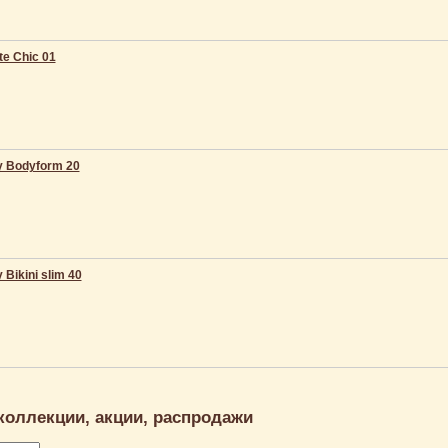
te Chic 01
y Bodyform 20
 Bikini slim 40
коллекции, акции, распродажи