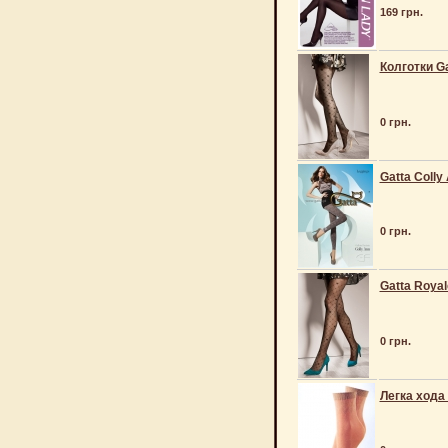
169 грн.
Колготки Ga
0 грн.
Gatta Colly
0 грн.
Gatta Royal
0 грн.
Легка хода