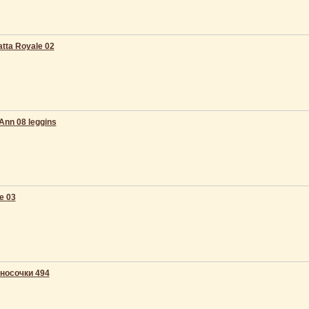
tta Royale 02
 Ann 08 leggins
e 03
 носочки 494