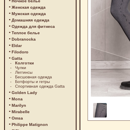
Ночное белье
Женская одежда
Мужская одежда
Домашняя одежда
Одежда для фитнеса
Теплое белье
Dobranocka
Eldar
Filodoro
Gatta
-
Колготки
-
Чулки
-
Леггинсы
-
Бесшовная одежда
-
Ботфорты и гетры
-
Спортивная одежда Gatta
Golden Lady
Mona
Marilyn
Mirabelle
Omsa
Philippe Matignon