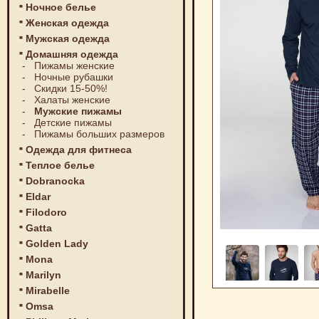
Ночное белье
Женская одежда
Мужская одежда
Домашняя одежда
-
Пижамы женские
-
Ночные рубашки
-
Скидки 15-50%!
-
Халаты женские
-
Мужские пижамы
-
Детские пижамы
-
Пижамы больших размеров
Одежда для фитнеса
Теплое белье
Dobranocka
Eldar
Filodoro
Gatta
Golden Lady
Mona
Marilyn
Mirabelle
Omsa