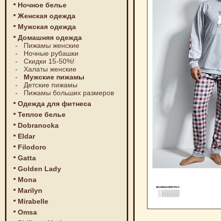
Ночное белье
Женская одежда
Мужская одежда
Домашняя одежда
-
Пижамы женские
-
Ночные рубашки
-
Скидки 15-50%!
-
Халаты женские
-
Мужские пижамы
-
Детские пижамы
-
Пижамы больших размеров
Одежда для фитнеса
Теплое белье
Dobranocka
Eldar
Filodoro
Gatta
Golden Lady
Mona
Marilyn
Mirabelle
Omsa