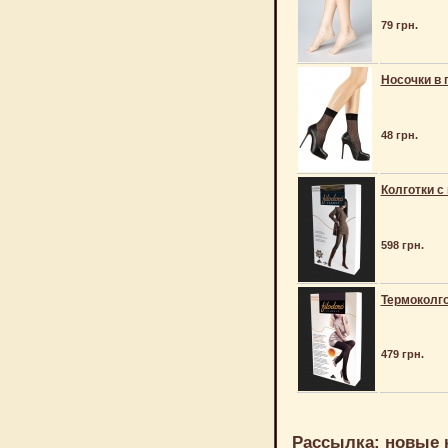
79 грн.
Носочки в 
48 грн.
Колготки с
598 грн.
Термоколго
479 грн.
Рассылка: новые 