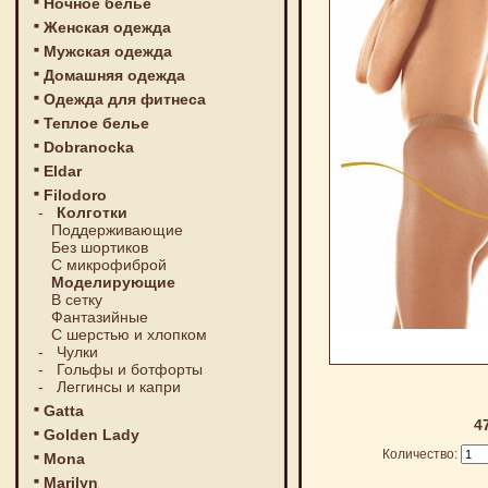
Ночное белье
Женская одежда
Мужская одежда
Домашняя одежда
Одежда для фитнеса
Теплое белье
Dobranocka
Eldar
Filodoro
-
Колготки
Поддерживающие
Без шортиков
С микрофиброй
Моделирующие
В сетку
Фантазийные
С шерстью и хлопком
-
Чулки
-
Гольфы и ботфорты
-
Леггинсы и капри
Gatta
4
Golden Lady
Количество:
Mona
Marilyn