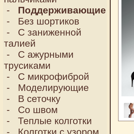
-
Поддерживающие
-
Без шортиков
-
С заниженной
талией
-
С ажурными
трусиками
-
С микрофиброй
-
Моделирующие
-
В сеточку
-
Со швом
-
Теплые колготки
-
Колготки с узором