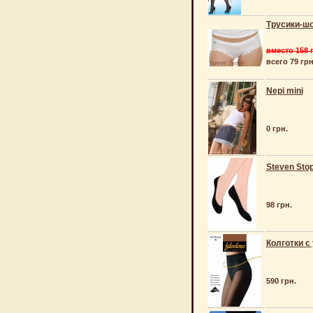
Трусики-шо
вместо 158 
всего 79 грн
Nepi mini
0 грн.
Steven Sto
98 грн.
Колготки с
590 грн.