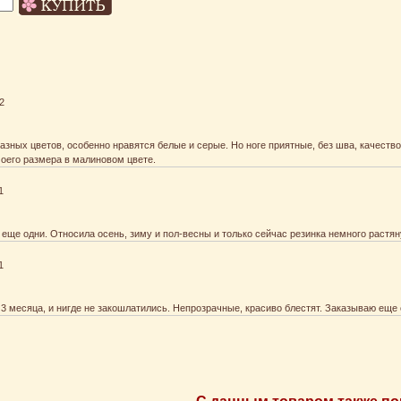
2
азных цветов, особенно нравятся белые и серые. Но ноге приятные, без шва, качеств
моего размера в малиновом цвете.
1
 еще одни. Относила осень, зиму и пол-весны и только сейчас резинка немного растян
1
3 месяца, и нигде не закошлатились. Непрозрачные, красиво блестят. Заказываю еще 