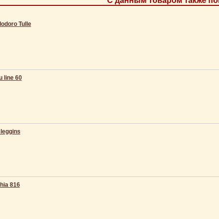
С данным товаром также по
lodoro Tulle
 line 60
leggins
hia 816