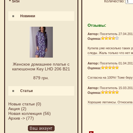
SiSi
Количество:
Новинки
Отзывы:
Автор:
Посетитель 27.04.201
Оценка:
Купила уже несколько таких р
следы. Жаль только что нет 
Автор:
Посетитель 01.04.201
Женское домашнее платье с
Оценка:
капюшоном Key LHD 206 B21
879 грн.
Согласна на 100%! Тоже беру
Автор:
Посетитель 15.03.201
Статьи
Оценка:
Хорошие леггинсы. Относила 
Новые статьи
(0)
Акция
(2)
Новая коллекция
(56)
Архив ->
(77)