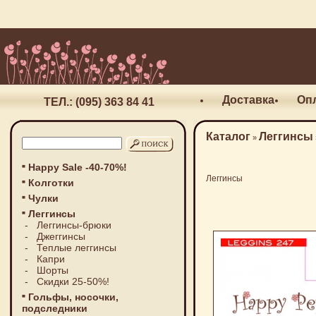
Доставка
Оп
ТЕЛ.: (095) 363 84 41
Каталог
Леггинсы
»
Happy Sale -40-70%!
Леггинсы
Колготки
Чулки
Леггинсы
-
Леггинсы-брюки
-
Джеггинсы
-
Теплые леггинсы
-
Капри
-
Шорты
-
Скидки 25-50%!
Гольфы, носочки,
подследники