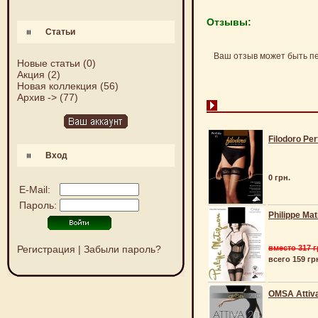
Отзывы:
Статьи
Ваш отзыв может быть п
Новые статьи
(0)
Акция
(2)
Новая коллекция
(56)
Архив ->
(77)
Filodoro Per
Вход
0 грн.
E-Mail:
Пароль:
Philippe Mat
Регистрация
|
Забыли пароль?
вместо 317 г
всего 159 гр
OMSA Attiv