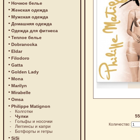
Ночное белье
Женская одежда
Мужская одежда
Домашняя одежда
Одежда для фитнеса
Теплое белье
Dobranocka
Eldar
Filodoro
Gatta
Golden Lady
Mona
Marilyn
Mirabelle
Omsa
Philippe Matignon
-
Колготки
55
-
Чулки
-
Гольфы и носочки
Количество:
-
Леггинсы и капри
-
Ботфорты и гетры
SiSi