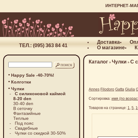
ИНТЕРНЕТ-МА
Доставка
Оп
ТЕЛ.: (095) 363 84 41
О магазине
К
Каталог
Чулки
С 
»
»
Happy Sale -40-70%!
Колготки
Чулки
Annes
Filodoro
Gatta
Giulia
G
-
С силиконовой каймой
8-20 den
Сортировка:
имя (по возра
30-40 den
Товаров на странице:
1
,
5
,
1
В сеточку
Фантазийные
Теплые
-
Под пояс
-
Свадебные
-
Чулки со скидкой 30-50%