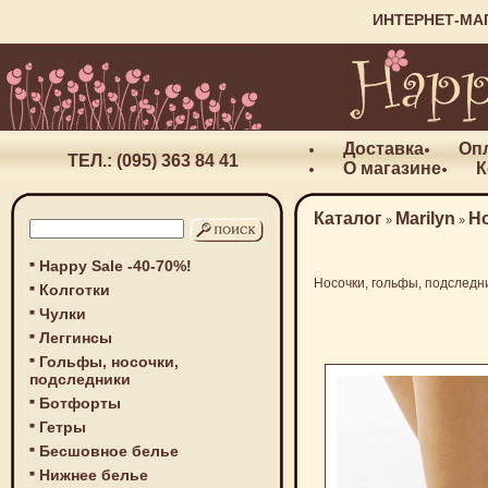
ИНТЕРНЕТ-МА
Доставка
Оп
ТЕЛ.: (095) 363 84 41
О магазине
К
Каталог
Marilyn
Н
»
»
Happy Sale -40-70%!
Носочки, гольфы, подследн
Колготки
Чулки
Леггинсы
Гольфы, носочки,
подследники
Ботфорты
Гетры
Бесшовное белье
Нижнее белье