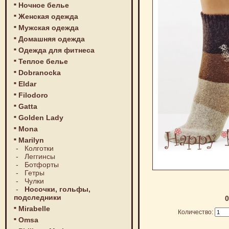
Ночное белье
Женская одежда
Мужская одежда
Домашняя одежда
Одежда для фитнеса
Теплое белье
Dobranocka
Eldar
Filodoro
Gatta
Golden Lady
Mona
Marilyn
-
Колготки
-
Леггинсы
-
Ботфорты
-
Гетры
-
Чулки
-
Носочки, гольфы,
подследники
0
Mirabelle
Количество:
Omsa